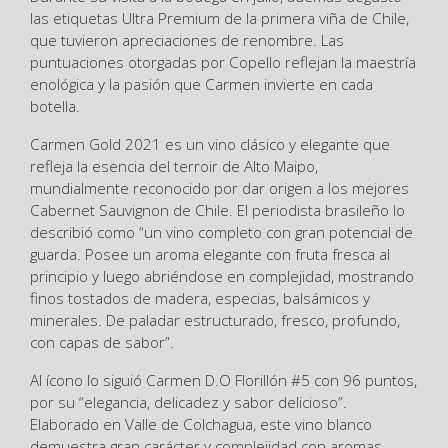
las etiquetas Ultra Premium de la primera viña de Chile,
que tuvieron apreciaciones de renombre. Las
puntuaciones otorgadas por Copello reflejan la maestría
enológica y la pasión que Carmen invierte en cada
botella.
Carmen Gold 2021 es un vino clásico y elegante que
refleja la esencia del terroir de Alto Maipo,
mundialmente reconocido por dar origen a los mejores
Cabernet Sauvignon de Chile. El periodista brasileño lo
describió como “un vino completo con gran potencial de
guarda. Posee un aroma elegante con fruta fresca al
principio y luego abriéndose en complejidad, mostrando
finos tostados de madera, especias, balsámicos y
minerales. De paladar estructurado, fresco, profundo,
con capas de sabor”.
Al ícono lo siguió Carmen D.O Florillón #5 con 96 puntos,
por su “elegancia, delicadez y sabor delicioso”.
Elaborado en Valle de Colchagua, este vino blanco
demuestra gran carácter y complejidad con aromas