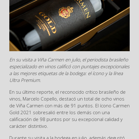
En su visita a Viña Carmen en julio, el periodista brasileño
especializado en vinos calificó con puntajes excepcionales
a las mejores etiquetas de la bodega: el ícono y la línea
Ultra Premium.
En su último reporte, el reconocido crítico brasileño de
vinos, Marcelo Copello, destacó un total de ocho vinos
de Viña Carmen con más de 91 puntos. El ícono Carmen
Gold 2021 sobresalió entre los demás con una
calificación de 98 puntos por su excepcional calidad y
carácter distintivo.
Durante su visita a la bodega en julio, además degustó